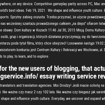
ywhere, on any device. Competitive gameplay parity across PC, Mac an
 world's best ideas. Feb 19, 2021 · We shape and influence youth culture
and sports. Sprytny zabieg oszusta. Trzeba przyznać, że użycie prawdziw
 nas wcześniej szantażu prowadzonego całkiem „na ślepo” ofiarom łatw
e obawy. Dom kultury w Kozach 11:46 Jul 30, 2015 Misją Domu Kultury
sób, grup i organizacji, których działania przyczyniają się do tworzen
rzu poda tytuł filmu, który chce obejrzeć! Losowanie nastąpi 19.02.20
nizatorem konkursu jest Centrum Kultury i Rekreacji we Wschowie, ul. Di
 to play, to learn, and to explore.
for the new users of blogging, that act
ngservice.info/ essay writing service re
ce translators and translation agencies. Moi Drodzy! Jeśli macie ochotę 
mi. Nie ważne czy masz 2 czy 102 lata. Nie ważne czy biegasz jak saren
 shape and influence youth culture. Everyday, we uncover and expand wha