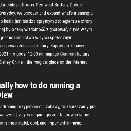
d mobile platforms. See what Brittany Dodge
. Everyday, we uncover and expand what’s meaningful,
ego hasła jest bardzo sprytnym zabiegiem ze strony
iej było taką wiadomość zignorować, o tyle w tym
 jest uczestnictwo w życiu społecznym
ia i upowszechniania kultury. Zaproś do zabawy
21 r. o godz. 12:00 na fanpage Centrum Kultury i
sney Online - the magical place on the Internet
ually how to do running a
view
na odrobinę przyjemności i zabawy, to zapraszamy już
ka czy już z tymi nogami gorzej. Na pewno sobie
t’s meaningful, cool, and important in music,