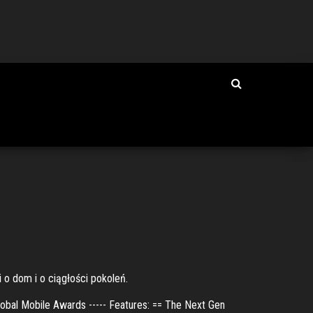
i o dom i o ciągłości pokoleń.
lobal Mobile Awards ----- Features: == The Next Gen