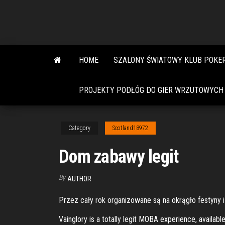
Skip
to
the
content
HOME
SZALONY ŚWIATOWY KLUB POKE
PROJEKTY PODŁÓG DO GIER WRZUTOWYCH
Category
Scotland18972
Dom zabawy legit
By
AUTHOR
Przez cały rok organizowane są na okrągło festyny i z
Vainglory is a totally legit MOBA experience, availa