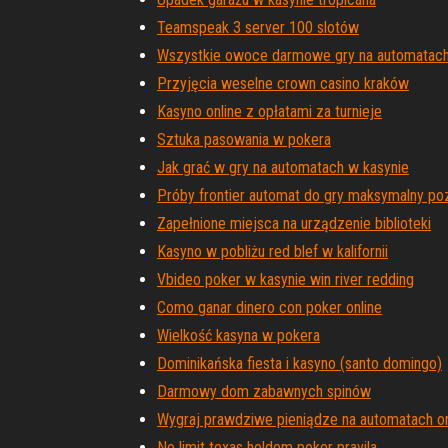
Teamspeak 3 server 100 slotów
Wszystkie owoce darmowe gry na automatac
Przyjęcia weselne crown casino kraków
Kasyno online z opłatami za turnieje
Sztuka pasowania w pokera
Jak grać w gry na automatach w kasynie
Próby frontier automat do gry maksymalny po
Zapełnione miejsca na urządzenie biblioteki
Kasyno w pobliżu red blef w kalifornii
Vbideo poker w kasynie win river redding
Como ganar dinero con poker online
Wielkość kasyna w pokera
Dominikańska fiesta i kasyno (santo domingo)
Darmowy dom zabawnych spinów
Wygraj prawdziwe pieniądze na automatach on
No limit texas holdem poker pravila