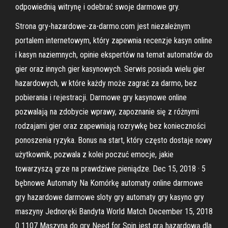
odpowiednią witrynę i odebrać swoje darmowe gry.
Strona gry-hazardowe-za-darmo.com jest niezależnym
portalem internetowym, który zapewnia recenzje kasyn online
i kasyn naziemnych, opinie ekspertów na temat automatów do
gier oraz innych gier kasynowych. Serwis posiada wielu gier
hazardowych, w które każdy może zagrać za darmo, bez
pobierania i rejestracji. Darmowe gry kasynowe online
pozwalają na zdobycie wprawy, zapoznanie się z różnymi
rodzajami gier oraz zapewniają rozrywkę bez konieczności
ponoszenia ryzyka. Bonus na start, który często dostaje nowy
użytkownik, pozwala z kolei poczuć emocje, jakie
towarzyszą grze na prawdziwe pieniądze. Dec 15, 2018 · 5
bębnowe Automaty Na Komórkę automaty online darmowe
gry hazardowe darmowe sloty gry automaty gry kasyno gry
maszyny Jednoręki Bandyta World Match December 15, 2018
0 1107 Maszyna do gry Need for Spin jest grą hazardową dla