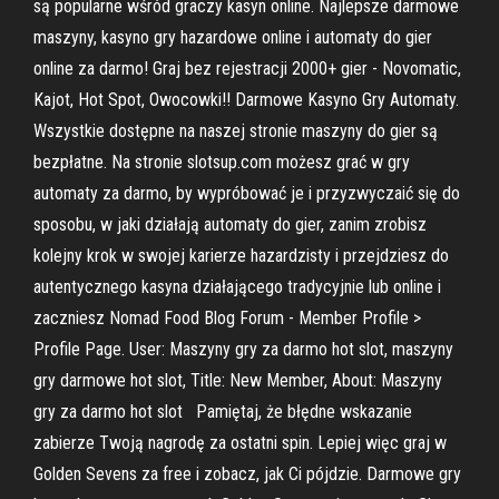
są popularne wśród graczy kasyn online. Najlepsze darmowe
maszyny, kasyno gry hazardowe online i automaty do gier
online za darmo! Graj bez rejestracji 2000+ gier - Novomatic,
Kajot, Hot Spot, Owocowki!! Darmowe Kasyno Gry Automaty.
Wszystkie dostępne na naszej stronie maszyny do gier są
bezpłatne. Na stronie slotsup.com możesz grać w gry
automaty za darmo, by wypróbować je i przyzwyczaić się do
sposobu, w jaki działają automaty do gier, zanim zrobisz
kolejny krok w swojej karierze hazardzisty i przejdziesz do
autentycznego kasyna działającego tradycyjnie lub online i
zaczniesz Nomad Food Blog Forum - Member Profile >
Profile Page. User: Maszyny gry za darmo hot slot, maszyny
gry darmowe hot slot, Title: New Member, About: Maszyny
gry za darmo hot slot Pamiętaj, że błędne wskazanie
zabierze Twoją nagrodę za ostatni spin. Lepiej więc graj w
Golden Sevens za free i zobacz, jak Ci pójdzie. Darmowe gry