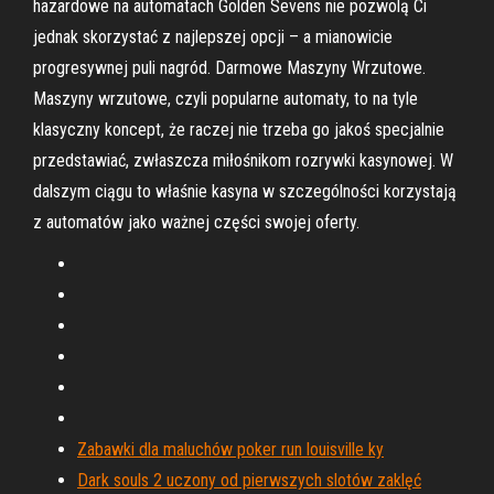
hazardowe na automatach Golden Sevens nie pozwolą Ci
jednak skorzystać z najlepszej opcji – a mianowicie
progresywnej puli nagród. Darmowe Maszyny Wrzutowe.
Maszyny wrzutowe, czyli popularne automaty, to na tyle
klasyczny koncept, że raczej nie trzeba go jakoś specjalnie
przedstawiać, zwłaszcza miłośnikom rozrywki kasynowej. W
dalszym ciągu to właśnie kasyna w szczególności korzystają
z automatów jako ważnej części swojej oferty.
Zabawki dla maluchów poker run louisville ky
Dark souls 2 uczony od pierwszych slotów zaklęć