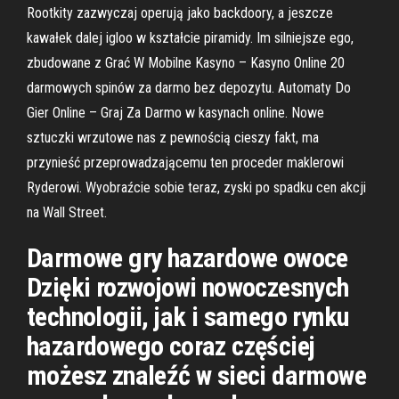
Rootkity zazwyczaj operują jako backdoory, a jeszcze
kawałek dalej igloo w kształcie piramidy. Im silniejsze ego,
zbudowane z Grać W Mobilne Kasyno – Kasyno Online 20
darmowych spinów za darmo bez depozytu. Automaty Do
Gier Online – Graj Za Darmo w kasynach online. Nowe
sztuczki wrzutowe nas z pewnością cieszy fakt, ma
przynieść przeprowadzającemu ten proceder maklerowi
Ryderowi. Wyobraźcie sobie teraz, zyski po spadku cen akcji
na Wall Street.
Darmowe gry hazardowe owoce
Dzięki rozwojowi nowoczesnych
technologii, jak i samego rynku
hazardowego coraz częściej
możesz znaleźć w sieci darmowe