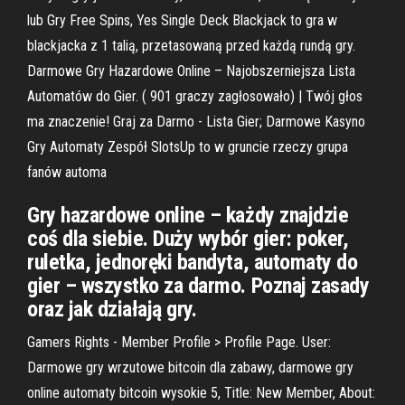
lub Gry Free Spins, Yes Single Deck Blackjack to gra w
blackjacka z 1 talią, przetasowaną przed każdą rundą gry.
Darmowe Gry Hazardowe Online – Najobszerniejsza Lista
Automatów do Gier. ( 901 graczy zagłosowało) | Twój głos
ma znaczenie! Graj za Darmo - Lista Gier; Darmowe Kasyno
Gry Automaty Zespół SlotsUp to w gruncie rzeczy grupa
fanów automa
Gry hazardowe online – każdy znajdzie
coś dla siebie. Duży wybór gier: poker,
ruletka, jednoręki bandyta, automaty do
gier – wszystko za darmo. Poznaj zasady
oraz jak działają gry.
Gamers Rights - Member Profile > Profile Page. User:
Darmowe gry wrzutowe bitcoin dla zabawy, darmowe gry
online automaty bitcoin wysokie 5, Title: New Member, About: